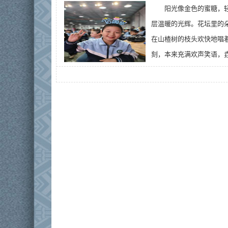
阳光像金色的蜜糖，
层温暖的光辉。花坛里的朵
在山楂树的枝头欢快地唱
刻，本来充满欢声笑语，垚