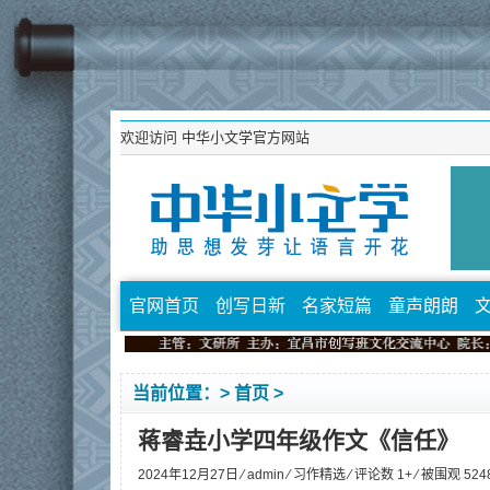
欢迎访问
中华小文学官方网站
官网首页
创写日新
名家短篇
童声朗朗
当前位置：>
首页
>
蒋睿垚小学四年级作文《信任》
2024年12月27日 ⁄
admin
⁄
习作精选
⁄ 评论数 1+ ⁄ 被围观
524