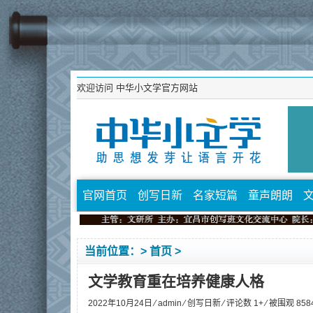
欢迎访问
中华小文学官方网站
官网首页
创写日新
名家短篇
童声朗朗
当前位置：>
首页
>
文学教育重在培养健康人格
2022年10月24日 ⁄
admin
⁄
创写日新
⁄ 评论数 1+ ⁄ 被围观
858