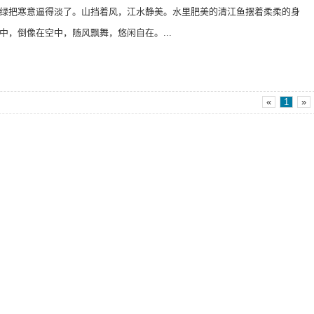
绿把寒意逼得淡了。山挡着风，江水静美。水里肥美的清江鱼摆着柔柔的身
中，倒像在空中，随风飘舞，悠闲自在。...
«
1
»