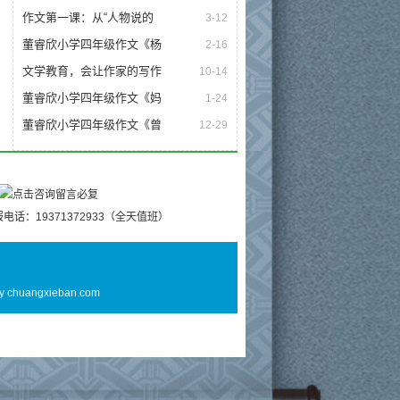
作文第一课：从“人物说的
3-12
董睿欣小学四年级作文《杨
2-16
文学教育，会让作家的写作
10-14
董睿欣小学四年级作文《妈
1-24
董睿欣小学四年级作文《曾
12-29
电话：19371372933（全天值班）
By
chuangxieban.com