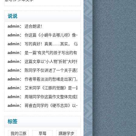
说说
admin：
适合朗读！
admin：
你这篇《小蜗牛去哪儿呀》像一阵温柔的春风，读...
admin：
写的真好！真美……其实，《遇见》藏着一个更深的...
admin：
是一篇“有灵气的孩子写出的有温度的文章”。
admin：
这篇文章以“小人物”折射“大时代”，通过生活化...
admin：
陈同学不仅讲述了一个关于遇见流浪狗的故事...
admin：
作者带着淡淡的愁绪走出家门，趁着月色出来散...
admin：
艾米同学《江豚的觉醒》是一篇情感细腻、寓意深...
admin：
周瑞同学你这篇作文整体完成度较高，情感真挚...
admin：
蒋睿垚同学的《硬币志异》以一枚假币的奇幻旅...
标签
我的江豚
草莓
蹒跚学步