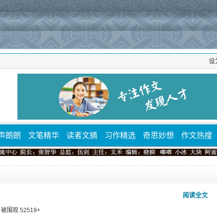
设
声朗朗
文笔精华
读者文摘
习作精选
奇思妙想
作文热搜
》
阅读全文
 ⁄ 被围观
52519
+