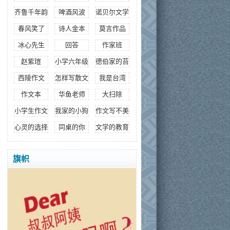
齐鲁千年韵
啤酒风波
诺贝尔文学奖
春风笑了
诗人金本
莫言作品
冰心先生
回答
作家班
赵紫瑄
小学六年级作文
德伯家的苔丝
西陵作文
怎样写散文
我是台湾
作文本
华鱼老师
大扫除
小学生作文培训
我家的小狗
作文写不美
心灵的选择
同桌的你
文学的教育
旗帜