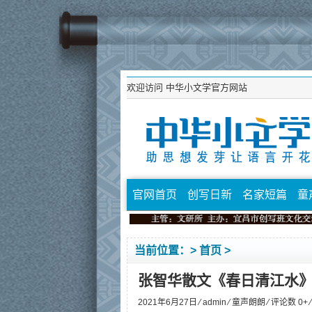
欢迎访问
中华小文学官方网站
官网首页
创写日新
名家短篇
童
当前位置：>
首页
>
张智华散文《春日清江水
2021年6月27日 ⁄
admin
⁄
童声朗朗
⁄ 评论数 0+