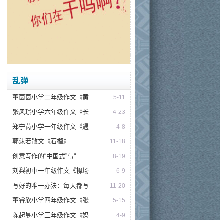
乱弹
董茵茵小学二年级作文《黄
5-11
张风璟小学六年级作文《长
4-23
郑宁芮小学一年级作文《遇
4-8
郭沫若散文《石榴》
11-18
创意写作的“中国式”与“
8-19
刘梨初中一年级作文《操场
6-9
写好的唯一办法：每天都写
11-20
董睿欣小学四年级作文《张
5-15
陈起昱小学三年级作文《妈
4-9