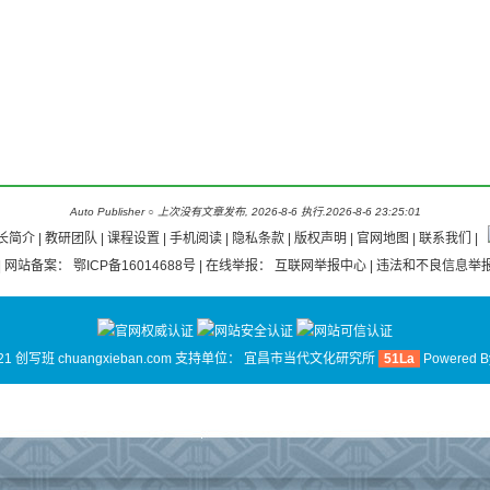
Auto Publisher
○
上次没有文章发布, 2026-8-6 执行.2026-8-6 23:25:01
长简介
|
教研团队
|
课程设置 |
手机阅读
|
隐私条款
|
版权声明
|
官网地图
|
联系我们
|
| 网站备案：
鄂ICP备16014688号
| 在线举报：
互联网举报中心
| 违法和不良信息举报
21 创写班 chuangxieban.com 支持单位：
宜昌市当代文化研究所
51La
Powered 