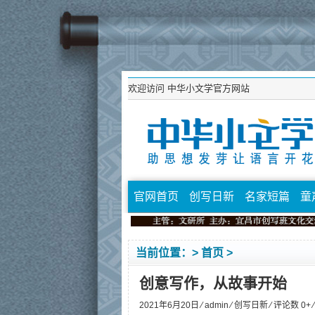
欢迎访问
中华小文学官方网站
官网首页
创写日新
名家短篇
童
当前位置：>
首页
>
创意写作，从故事开始
2021年6月20日 ⁄
admin
⁄
创写日新
⁄ 评论数 0+