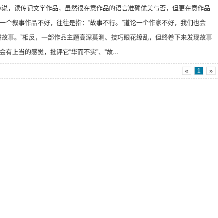
小说，读传记文学作品，虽然很在意作品的语言准确优美与否，但更在意作品
一个叙事作品不好，往往是指：“故事不行。”道论一个作家不好，我们也会
讲故事。”相反，一部作品主题高深莫测、技巧眼花缭乱，但终卷下来发现故事
有上当的感觉，批评它“华而不实”、“故...
«
1
»