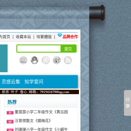
为首页
|
收藏本站
|
哇繁體版
|
品牌合作
灵感云集
知学爱问
热荐
董茵茵小学二年级作文《黄瓜园
汪曾祺散文《腊梅花》
刘珊珊小学一年级作文《小蜗牛