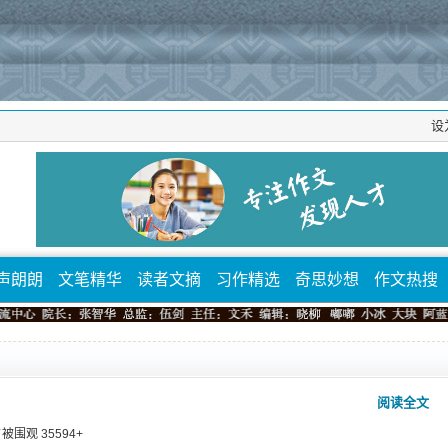
设
声朗朗
文笔精华
读者文摘
习作精选
奇思妙想
作文热搜
阅读全文
 ⁄ 被围观
35594
+