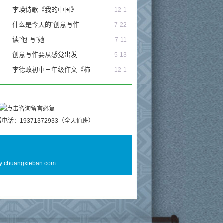
李瑛诗歌《我的中国》
12-1
什么是今天的“创意写作”
7-22
读“他”写“她”
7-11
创意写作要从感觉出发
5-13
李德政初中三年级作文《柿
12-1
电话：19371372933（全天值班）
By
chuangxieban.com