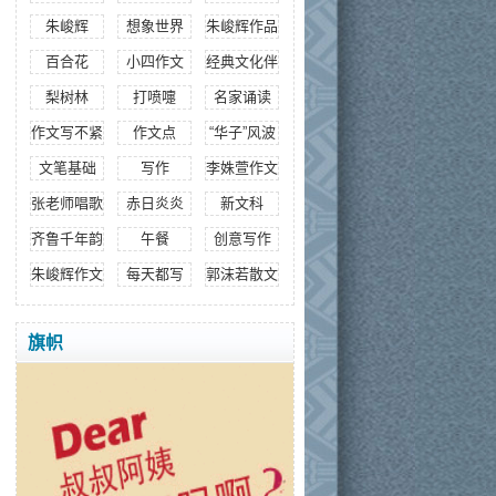
朱峻辉
想象世界
朱峻辉作品
百合花
小四作文
经典文化伴成长
梨树林
打喷嚏
名家诵读
作文写不紧
作文点
“华子”风波
文笔基础
写作
李姝萱作文
张老师唱歌
赤日炎炎
新文科
齐鲁千年韵
午餐
创意写作
朱峻辉作文
每天都写
郭沫若散文
旗帜