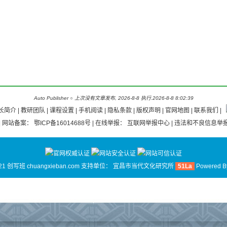
Auto Publisher
○
上次没有文章发布, 2026-8-8 执行.2026-8-8 8:02:39
长简介
|
教研团队
|
课程设置 |
手机阅读
|
隐私条款
|
版权声明
|
官网地图
|
联系我们
|
| 网站备案：
鄂ICP备16014688号
| 在线举报：
互联网举报中心
| 违法和不良信息举报
21 创写班 chuangxieban.com 支持单位：
宜昌市当代文化研究所
51La
Powered 