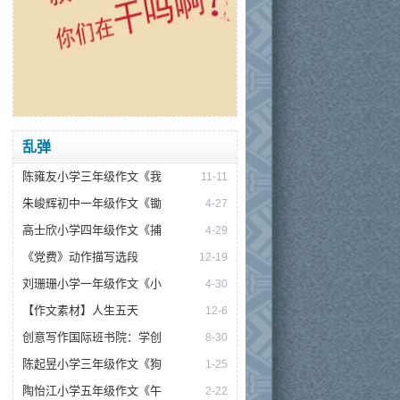
乱弹
陈雍友小学三年级作文《我
11-11
朱峻辉初中一年级作文《锄
4-27
高士欣小学四年级作文《捕
4-29
《党费》动作描写选段
12-19
刘珊珊小学一年级作文《小
4-30
【作文素材】人生五天
12-6
创意写作国际班书院：学创
8-30
陈起昱小学三年级作文《狗
1-25
陶怡江小学五年级作文《午
2-22