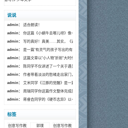
说说
admin：
适合朗读！
admin：
你这篇《小蜗牛去哪儿呀》像一阵温柔的春风，读...
admin：
写的真好！真美……其实，《遇见》藏着一个更深的...
admin：
是一篇“有灵气的孩子写出的有温度的文章”。
admin：
这篇文章以“小人物”折射“大时代”，通过生活化...
admin：
陈同学不仅讲述了一个关于遇见流浪狗的故事...
admin：
作者带着淡淡的愁绪走出家门，趁着月色出来散...
admin：
艾米同学《江豚的觉醒》是一篇情感细腻、寓意深...
admin：
周瑞同学你这篇作文整体完成度较高，情感真挚...
admin：
蒋睿垚同学的《硬币志异》以一枚假币的奇幻旅...
标签
创意写作教学
郭璞
创意写作教育