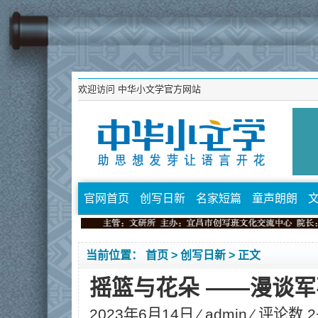
欢迎访问
中华小文学官方网站
官网首页
创写日新
名家短篇
童声朗朗
当前位置：
首页
>
创写日新
> 正文
摇篮与花朵 ——漫谈
2023年6月14日 ⁄
admin
⁄ 评论数 2