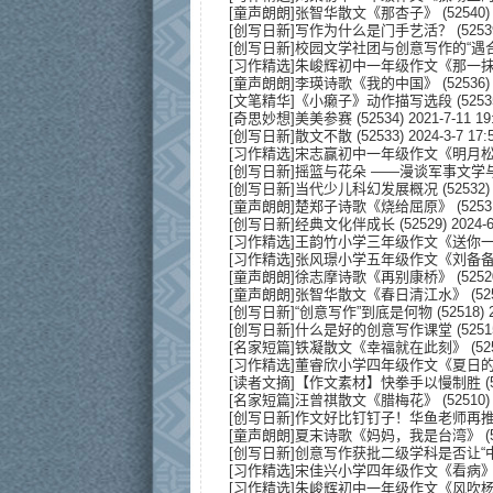
[
童声朗朗
]
张智华散文《那杏子》
(52540) 
[
创写日新
]
写作为什么是门手艺活？
(5253
[
创写日新
]
校园文学社团与创意写作的“遇合
[
习作精选
]
朱峻辉初中一年级作文《那一
[
童声朗朗
]
李瑛诗歌《我的中国》
(52536) 
[
文笔精华
]
《小癞子》动作描写选段
(5253
[
奇思妙想
]
美美参赛
(52534) 2021-7-11 19
[
创写日新
]
散文不散
(52533) 2024-3-7 17:
[
习作精选
]
宋志赢初中一年级作文《明月
[
创写日新
]
摇篮与花朵 ——漫谈军事文学
[
创写日新
]
当代少儿科幻发展概况
(52532) 
[
童声朗朗
]
楚郑子诗歌《烧给屈原》
(5253
[
创写日新
]
经典文化伴成长
(52529) 2024-6
[
习作精选
]
王韵竹小学三年级作文《送你
[
习作精选
]
张风璟小学五年级作文《刘备
[
童声朗朗
]
徐志摩诗歌《再别康桥》
(5252
[
童声朗朗
]
张智华散文《春日清江水》
(52
[
创写日新
]
“创意写作”到底是何物
(52518) 
[
创写日新
]
什么是好的创意写作课堂
(5251
[
名家短篇
]
铁凝散文《幸福就在此刻》
(52
[
习作精选
]
董睿欣小学四年级作文《夏日
[
读者文摘
]
【作文素材】快拳手以慢制胜
(
[
名家短篇
]
汪曾祺散文《腊梅花》
(52510) 
[
创写日新
]
作文好比钉钉子！华鱼老师再
[
童声朗朗
]
夏末诗歌《妈妈，我是台湾》
(
[
创写日新
]
创意写作获批二级学科是否让“
[
习作精选
]
宋佳兴小学四年级作文《看病
[
习作精选
]
朱峻辉初中一年级作文《风吹