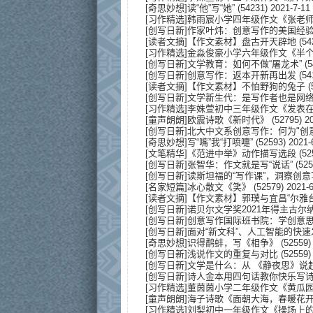
[
奇思妙想
]
读“他”写“她”
(54231) 2021-7-11
[
习作精选
]
韩雨宸小学四年级作文《张老
[
创写日新
]
作家叶炜：创意写作的美国经
[
读者文摘
]
【作文素材】盘古开天辟地
(54
[
习作精选
]
金淼俊豪小学六年级作文《半
[
创写日新
]
文学教育：如何不做“屠龙术”
(5
[
创写日新
]
创意写作：返本开新再出发
(54
[
读者文摘
]
【作文素材】不怕野狗的兔子
(
[
创写日新
]
文学新生代：是写作者也是网
[
习作精选
]
李姝萱初中三年级作文《发表
[
童声朗朗
]
欧震诗歌《新时代》
(52795) 20
[
创写日新
]
北大中文系创意写作：何为"创
[
奇思妙想
]
写“嘴”我“打喷嚏”
(52593) 2021-
[
文笔精华
]
《范进中举》动作描写选段
(52
[
创写日新
]
张智华：作文就是写“说话”
(525
[
创写日新
]
读斯坦福的“写作课”，洞察创意
[
名家短篇
]
冰心散文《笑》
(52579) 2021-6
[
读者文摘
]
【作文素材】郭璞与宜昌“尔雅台
[
创写日新
]
诺贝尔文学奖2021年得主古
[
创写日新
]
创意写作国际班书院：学创意
[
创写日新
]
面对“新文科”、人工智能的快
[
奇思妙想
]
识得鹬蚌，写《相争》
(52559) 
[
创写日新
]
浅说作文的重复与对比
(52559) 
[
创写日新
]
文学是什么：从 《静夜思》说
[
创写日新
]
诗人金本用四句话教你快乐写
[
习作精选
]
董茵茵小学二年级作文《黄瓜
[
童声朗朗
]
海子诗歌《面朝大海，春暖花
[
习作精选
]
刘梨初中一年级作文《操场上