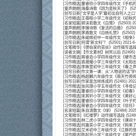
[
习作精选
]
董睿欣小学四年级作文《手机
[
童声朗朗
]
海桑诗歌《因为是秋天了》
(52
[
创写日新
]
“文学是人学”最初出自何人之口
[
习作精选
]
王蓓晅小学二年级作文《初秋
[
名家短篇
]
郭沫若散文《白鹭》
(52503) 20
[
童声朗朗
]
李臻诗歌《复活的白鹿》
(5250
[
童声朗朗
]
茅盾散文《白杨礼赞》
(52502) 
[
习作精选
]
朱峻辉初中一年级作文《相争
[
创写日新
]
何谓“新文科”？
(52501) 2021-6-
[
文笔精华
]
《德伯家的苔丝》动作描写选
[
读者文摘
]
【作文素材】树死以后
(52495) 
[
习作精选
]
蒋睿垚小学四年级作文《硬币
[
习作精选
]
袁晟耀小学三年级作文《太阳
[
习作精选
]
李姝萱初中三年级作文《春之
[
创写日新
]
作文第一课：从“人物说的话”学
[
习作精选
]
杨超麟六年级作文《南天竹旁
[
创写日新
]
作家是怎样炼成的
(52491) 2022
[
习作精选
]
张风璟小学五年级作文《寻母
[
习作精选
]
董睿欣小学四年级作文《初春
[
习作精选
]
宋其轩小学三年级作文《美好
[
习作精选
]
董睿欣小学四年级作文《叶子
[
习作精选
]
蒋睿垚小学四年级作文《信任
[
名家短篇
]
朱自清散文《绿》
(52484) 2025
[
文笔精华
]
《红楼梦》动作描写选段
(5248
[
习作精选
]
林二虎小学四年级作文《课间
[
习作精选
]
何嘉奕小学三年级作文《狗来
[
习作精选
]
艾米初中三年级作文《江豚的
[
习作精选
]
陈起昱小学三年级作文《尾巴