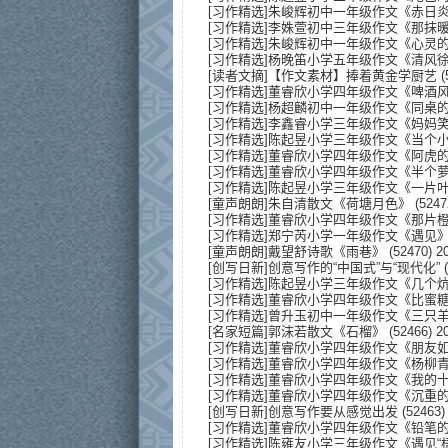
[
习作精选
]
朱峻辉初中一年级作文《赤日
[
习作精选
]
李姝萱初中三年级作文《那抹
[
习作精选
]
朱峻辉初中一年级作文《心灵
[
习作精选
]
杨晚笛小学五年级作文《清风
[
读者文摘
]
【作文素材】捧着黄金学厨艺
(
[
习作精选
]
董睿欣小学四年级作文《啤酒
[
习作精选
]
杨超麟初中一年级作文《同桌
[
习作精选
]
李鑫睿小学三年级作文《妈妈
[
习作精选
]
陈起昱小学三年级作文《当个
[
习作精选
]
董睿欣小学四年级作文《阿虎
[
习作精选
]
董睿欣小学四年级作文《半个
[
习作精选
]
陈起昱小学三年级作文《一片
[
童声朗朗
]
朱自清散文《荷塘月色》
(5247
[
习作精选
]
董睿欣小学四年级作文《那片
[
习作精选
]
郑宁芮小学一年级作文《遇见
[
童声朗朗
]
戴望舒诗歌《雨巷》
(52470) 20
[
创写日新
]
创意写作的“中国式”与“现代化”
(
[
习作精选
]
陈起昱小学三年级作文《几个
[
习作精选
]
董睿欣小学四年级作文《比蜜
[
习作精选
]
曾升玉初中一年级作文《三只
[
名家短篇
]
郭沫若散文《石榴》
(52466) 20
[
习作精选
]
董睿欣小学四年级作文《朋友
[
习作精选
]
董睿欣小学四年级作文《杨柳
[
习作精选
]
董睿欣小学四年级作文《我的
[
习作精选
]
董睿欣小学四年级作文《沉重
[
创写日新
]
创意写作要从感觉出发
(52463) 
[
习作精选
]
董睿欣小学四年级作文《铅笔
[
习作精选
]
陈雍友小学三年级作文《遇见“梧