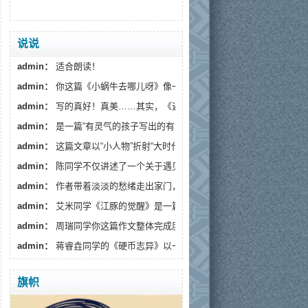
说说
admin：
适合朗读！
admin：
你这篇《小蜗牛去哪儿呀》像一阵温柔的春风，读...
admin：
写的真好！真美……其实，《遇见》藏着一个更深的...
admin：
是一篇“有灵气的孩子写出的有温度的文章”。
admin：
这篇文章以“小人物”折射“大时代”，通过生活化...
admin：
陈同学不仅讲述了一个关于遇见流浪狗的故事...
admin：
作者带着淡淡的愁绪走出家门，趁着月色出来散...
admin：
艾米同学《江豚的觉醒》是一篇情感细腻、寓意深...
admin：
周瑞同学你这篇作文整体完成度较高，情感真挚...
admin：
蒋睿垚同学的《硬币志异》以一枚假币的奇幻旅...
旗帜