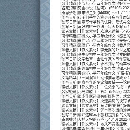
[
习作精选
]
李欣儿小学四年级作文《好大
[
名家短篇
]
莫言小说《枯河》
(55105) 2021
[
奇思妙想
]
谁来得金奖
(55006) 2021-7-11 
[
创写日新
]
孩子们手里的笔是开启写作魔
[
创写日新
]
创意写作学科的优势、隐忧与
[
创写日新
]
写好的唯一办法：每天都写
(54
[
读者文摘
]
【作文素材】欢迎来荷兰
(5495
[
习作精选
]
郑博文小学五年级作文《感恩
[
习作精选
]
宋佳兴小学四年级作文《美好
[
习作精选
]
梁琦轩小学六年级作文《看月
[
读者文摘
]
【作文素材】李元婴的处世之
[
习作精选
]
张书豪初中一年级作文《爱的
[
创写日新
]
文学教育，会让作家的写作更
[
读者文摘
]
【作文素材】永不到站的动车
[
习作精选
]
朱峻辉初中一年级作文《锄禾
[
习作精选
]
吴兆洋小学四年级作文《“格格
[
文笔精华
]
《三国演义》动作描写选段
(54
[
创写日新
]
创意写作的争议和展望——论
[
读者文摘
]
【作文素材】一位父亲的托举
(
[
名家短篇
]
北岛诗歌《回答》
(54692) 2023
[
创写日新
]
很多作家还没有好好构思，就
[
读者文摘
]
【作文素材】火速卖房的诀窍
(
[
读者文摘
]
【作文素材】写诗的“的哥”
(546
[
读者文摘
]
【作文素材】凭本事吃饭的沙
[
创写日新
]
翻烂这50本书狠狠提升你的文
[
奇思妙想
]
大摇大摆的八戒
(54340) 2021-7
[
读者文摘
]
【作文素材】她从不肯委屈我
[
习作精选
]
李姝萱初中三年级作文《那片