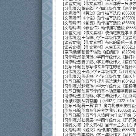
[
读者文摘
]
【作文素材】人人都得三只眼
[
习作精选
]
董睿欣小学四年级作文《两个
[
文笔精华
]
《劳动》动作描写选段
(85583) 
[
文笔精华
]
《小偷》动作描写选段
(85580)
[
文笔精华
]
《党费》动作描写选段
(85569)
[
文笔精华
]
《春香传》动作描写选段
(8556
[
读者文摘
]
【作文素材】使劲吃就是孝顺
(
[
习作精选
]
王蓓晅小学三年级作文《宜昌
[
读者文摘
]
【作文素材】布巴的最后一吼
(
[
读者文摘
]
【作文素材】人生五天
(85521) 
[
童声朗朗
]
张智华诗歌《红蜻蜓》
(82534) 
[
习作精选
]
张风璟小学四年级作文《挨打
[
习作精选
]
曾子懿小学五年级作文《信任
[
创写日新
]
创意写作专业存在的意义是什
[
习作精选
]
王硕小学五年级作文《江畔的
[
习作精选
]
熊崟橙小学五年级作文《那天
[
创写日新
]
创意写作提升表达活力
(65491) 
[
习作精选
]
赵紫瑄小学六年级作文《很棒
[
创写日新
]
创意写作的基本功需要掌握这
[
习作精选
]
王蓓晅小学三年级作文《山路
[
奇思妙想
]
从前有座山
(58927) 2022-7-15 
[
创写日新
]
看一看“春”！魔力构思图发明
[
创写日新
]
创意写作应考之我见
(58850) 20
[
创写日新
]
创意写作从追问“为什么”开始
(5
[
习作精选
]
杜昊辰小学四年级作文《妈妈
[
读者文摘
]
【作文素材】当年木兰女儿心
(
[
文笔精华
]
《毁灭》动作描写选段
(58539) 
[
习作精选
]
李松阳小学三年级作文《蓝色