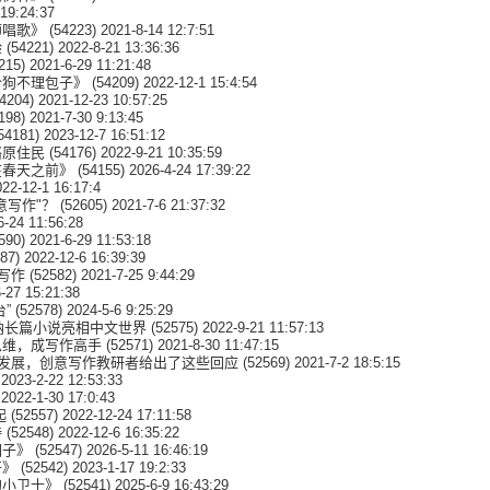
 19:24:37
师唱歌》
(54223) 2021-8-14 12:7:51
验
(54221) 2022-8-21 13:36:36
215) 2021-6-29 11:21:48
个狗不理包子》
(54209) 2022-12-1 15:4:54
4204) 2021-12-23 10:57:25
198) 2021-7-30 9:13:45
54181) 2023-12-7 16:51:12
络原住民
(54176) 2022-9-21 10:35:59
在春天之前》
(54155) 2026-4-24 17:39:22
22-12-1 16:17:4
意写作"？
(52605) 2021-7-6 21:37:32
6-24 11:56:28
590) 2021-6-29 11:53:18
87) 2022-12-6 16:39:39
写作
(52582) 2021-7-25 9:44:29
-27 15:21:38
”
(52578) 2024-5-6 9:25:29
尔纳长篇小说亮相中文世界
(52575) 2022-9-21 11:57:13
思维，成写作高手
(52571) 2021-8-30 11:47:15
速发展，创意写作教研者给出了这些回应
(52569) 2021-7-2 18:5:15
2023-2-22 12:53:33
2022-1-30 17:0:43
起
(52557) 2022-12-24 17:11:58
诗
(52548) 2022-12-6 16:35:22
园子》
(52547) 2026-5-11 16:46:19
开》
(52542) 2023-1-17 19:2:33
的小卫士》
(52541) 2025-6-9 16:43:29