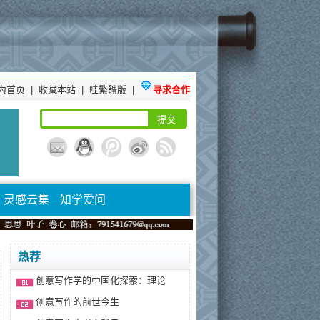
为首页
|
收藏本站
|
哇繁體版
|
寻求合作
灵感云集
知学爱问
热荐
创意写作学的中国化探索：理论
创意写作的前世今生