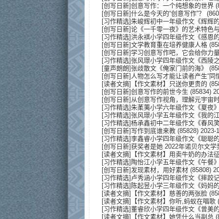
[
创写日新
]
创意写作：一个纯想象的世界
(
[
创写日新
]
什么是今天的“创意写作”？
(860
[
习作精选
]
朱峻辉初中一年级作文《辉辉
[
创写日新
]
论《一千零一夜》的艺术特色
[
习作精选
]
洪永褀小学四年级作文《感恩
[
创写日新
]
文学教育重在培养健康人格
(85
[
创写日新
]
学习创意写作吧，它会给你力
[
习作精选
]
张风璟小学四年级作文《西陵
[
童声朗朗
]
张歧散文《俺家门前的海》
(85
[
创写日新
]
人物怎么写才能让读者产生“同情
[
读者文摘
]
【作文素材】只送你更贵的
(85
[
创写日新
]
创意写作的前世今生
(85834) 20
[
创写日新
]
从创意写作视角，理解元宇宙
[
习作精选
]
朱葇荑小学六年级作文《夏夜
[
习作精选
]
张风璟小学五年级作文《我的
[
习作精选
]
杨承鑫初中二年级作文《春风
[
创写日新
]
写作到底谁来教
(85828) 2023-1
[
习作精选
]
李鑫睿小学四年级作文《聪聪
[
创写日新
]
获奖者是她 2022年诺贝尔文
[
读者文摘
]
【作文素材】用卖牛奶的办法
[
习作精选
]
陶怡江小学五年级作文《午餐
[
创写日新
]
发现素材，用好素材
(85808) 20
[
习作精选
]
卢秀涵小学四年级作文《摔跤
[
习作精选
]
陈起昱小学三年级作文《妈妈
[
读者文摘
]
【作文素材】慈善的两张脸
(85
[
读者文摘
]
【作文素材】你听,蚂蚁在唱歌
(
[
习作精选
]
董睿欣小学四年级作文《曾美
[
读者文摘
]
【作文素材】她凭什么当副总
(