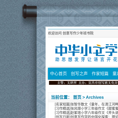
欢迎访问
创意写作少年班书院
中心首页
创写之声
作家短篇
童
当前位置：
首页
> Archives
[
名家短篇
]
张智华散文《童年，在清江河
[
习作精选
]
张风璟小学三年级作文《甜蜜
[
习作精选
]
赵紫瑄小学六年级作文《斧头
[
创写日新
]
创意写作学的中国化探索：理