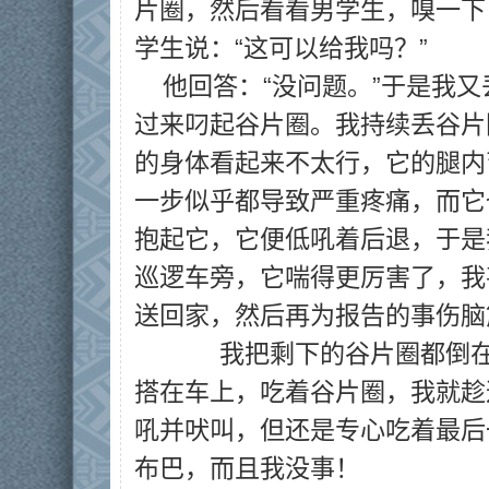
片圈，然后看看男学生，嗅一下
学生说：“这可以给我吗？”
他回答：“没问题。”于是我
过来叼起谷片圈。我持续丢谷片
的身体看起来不太行，它的腿内
一步似乎都导致严重疼痛，而它
抱起它，它便低吼着后退，于是
巡逻车旁，它喘得更厉害了，我
送回家，然后再为报告的事伤脑
　　 我把剩下的谷片圈都倒
搭在车上，吃着谷片圈，我就趁
吼并吠叫，但还是专心吃着最后
布巴，而且我没事！