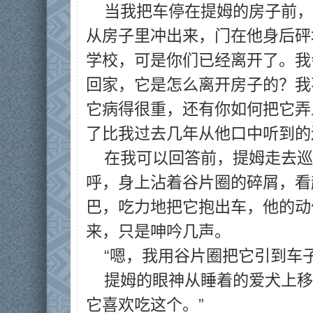
当我把车停在提姆的房子前，
从房子里冲出来，门在他身后砰
学校，可是你们已经离开了。我
回家，它是怎么离开房子的？我
它病得很重，还有你如何把它弄
了比我过去几年从他口中听到的
在我可以回答前，提姆走去巡
呼，身上沾着谷片圈的碎屑，看
巴，吃力地把它抱出车，他的动
来，只是呻吟几声。
“嗯，我用谷片圈把它引到车
提姆的眼神从睡着的爱犬上移
它喜欢吃这个。”