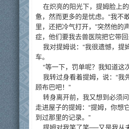
在炽亮的阳光下，提姆脸上的
惫，然而更多的是忧虑。“我不
里，还把冷气打开，”突然他的
症，他们要我去兽医院把它带回
我对提姆说：“我很遗憾，提
车。
“等一下，罚单呢？我知道这
我转过身看着提姆，说：“我
顾布巴吧！”
转身离开前，我又想到必须问
走进屋子的提姆：“提姆，你想
到过那里的记录。”
提姆对我笑了笑──又是我从