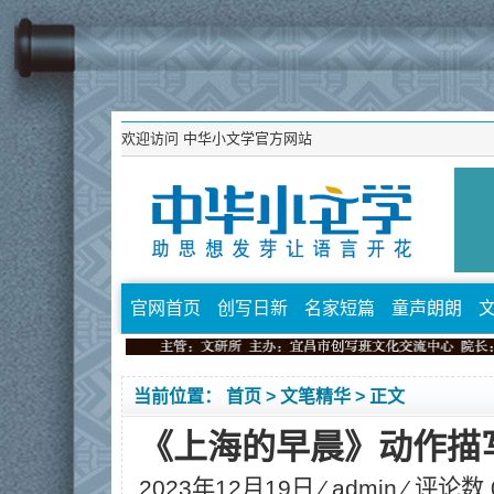
欢迎访问
中华小文学官方网站
官网首页
创写日新
名家短篇
童声朗朗
当前位置：
首页
>
文笔精华
> 正文
《上海的早晨》动作描
2023年12月19日 ⁄
admin
⁄ 评论数 