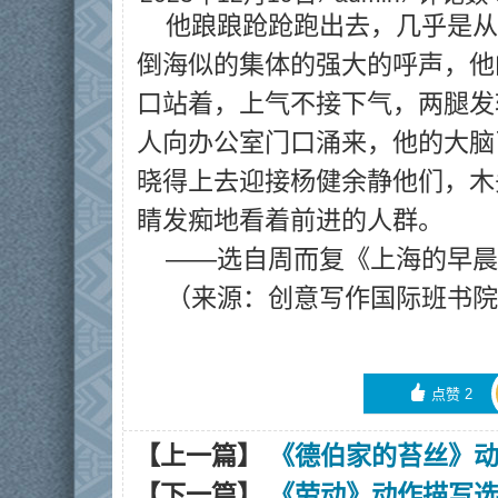
他踉踉跄跄跑出去，几乎是从
倒海似的集体的强大的呼声，他
口站着，上气不接下气，两腿发
人向办公室门口涌来，他的大脑
晓得上去迎接杨健余静他们，木
睛发痴地看着前进的人群。
——选自周而复《上海的早晨
（来源：创意写作国际班书院
󰄼
点赞
2
【上一篇】
《德伯家的苔丝》
【下一篇】
《劳动》动作描写