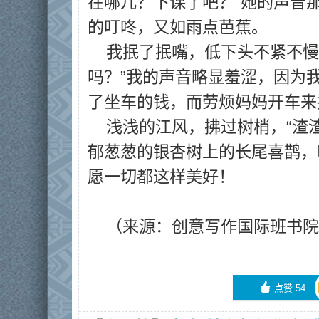
在哪儿？下课了吧？”她的声音
的叮咚，又如雨点芭蕉。
我抿了抿嘴，低下头不紧不慢
吗？”我的声音略显羞涩，因为
了坐车的钱，而劳烦妈妈开车来
浅浅的江风，拂过树梢，“渣
郁葱葱的银杏树上的长尾喜鹊，
愿一切都这样美好！
（来源：创意写作国际班书院
󰄼
点赞
54