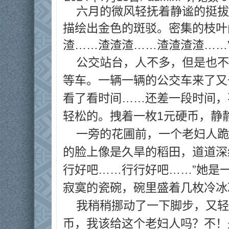
六月的微风轻抚着静谧的挺拔
描绘出金色的斑驳。密集的枝叶
渣……渣渣渣……渣渣渣渣……
公交站台，人不多，但是也不
等车。一辆一辆的公交车来了又
看了看时间……还差一段时间，
轻松的。拽着一枚1元硬币，静
一旁的花圃前，一个老妇人跪
的脸上像是久旱的稻田，道道深
行好吧……行行好吧……”她是
寂寞的瓷碗，碗里盛着几枚冷冰
我稍稍挪动了一下脚步，又轻
币，我该给这个老妇人吗？不！