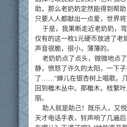
助，那么老奶奶定然能得到帮助
只要人人都献出一点爱，世界将
于是，我果断走近老奶奶，弯
仅有的这一枚1元硬币放进了老
声音很脆，很小，薄薄的。
老奶奶点了点头，微微地点了
静，愤怒了许久的太阳，一下子
了……”蝉儿在银杏树上唱歌。
回到檵木丛中。那檵木，枝繁叶
丽。
助人就是助己！既乐人，又悦
天才电话手表，铃声响了几遍后