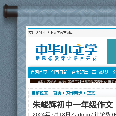
欢迎访问
中华小文学官方网站
官网首页
创写日新
名家短篇
童声朗朗
当前位置：
首页
>
习作精选
> 正文
朱峻辉初中一年级作文
2024年7月13日 ⁄
admin
⁄ 评论数 0