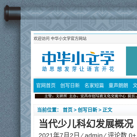
欢迎访问
中华小文学官方网站
官网首页
创写日新
名家短篇
童声朗朗
当前位置：
首页
>
创写日新
> 正文
当代少儿科幻发展概况
2021年7月2日 ⁄
admin
⁄ 评论数 0