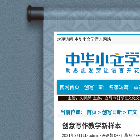
欢迎访问
中华小文学官方网站
官网首页
创写日新
名家短篇
童
当前位置：
首页
>
创写日新
> 正文
创意写作教学新样本
2021年8月1日 ⁄
admin
⁄ 评论数 0+ ⁄ 已影响
77
+