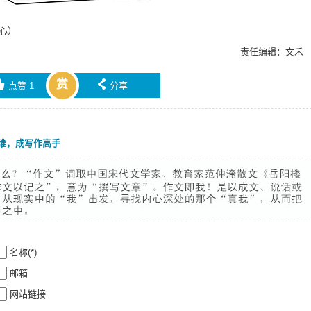
舒心）
责任编辑：文禾
赏

󰄯
点赞
1
分享
维，成写作高手
名称(*)
邮箱
网站链接