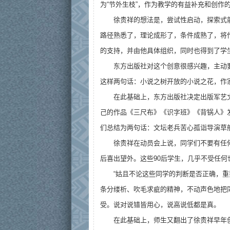
为“节外生枝”，作为教学的有益补充和创作
徐贵祥的想法是，尝试性启动，探索式
路径熟悉了，理论成形了，条件成熟了，将
的支持，并由他具体组织，同时也得到了学
东方出版社对这个创意很感兴趣，主动
这样两句话：小说之树开放的小说之花，作
在此基础上，东方出版社决定出版军艺文
己的作品《三尺布》《识字班》《背锅人》
们总结为两句话：文坛老兵苦心孤诣导演草
徐贵祥在动员会上说，同学们不要有任何
后喜出望外。这些90后学生，几乎不受任
“姑且不论这些同学的判断是否正确，
条分缕析、吹毛求疵的精神，不动声色地把
受。说对说错皆用心，说高说低都是真。
在此基础上，师生又翻出了徐贵祥早年