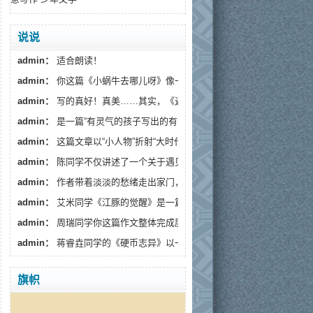
说说
admin：
适合朗读！
admin：
你这篇《小蜗牛去哪儿呀》像一阵温柔的春风，读...
admin：
写的真好！真美……其实，《遇见》藏着一个更深的...
admin：
是一篇“有灵气的孩子写出的有温度的文章”。
admin：
这篇文章以“小人物”折射“大时代”，通过生活化...
admin：
陈同学不仅讲述了一个关于遇见流浪狗的故事...
admin：
作者带着淡淡的愁绪走出家门，趁着月色出来散...
admin：
艾米同学《江豚的觉醒》是一篇情感细腻、寓意深...
admin：
周瑞同学你这篇作文整体完成度较高，情感真挚...
admin：
蒋睿垚同学的《硬币志异》以一枚假币的奇幻旅...
旗帜