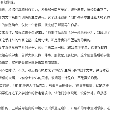
的有效训练。
前进，根据兴趣和创作实力，发动部分同学参加，课外展开，待经验丰富了，
作为文学系创作训练的主要课程。这个想法得到了创作教研室主任张志强老师
生的热烈响应，仅仅一个暑假，就完成了15篇再生作品。
要求合作，暑假结束不久即出版了师生作品合集《好一朵茉莉花》，封底印了
家之手托举的作家之星。这两句话，正是徐贵祥希望达到的目的。
学系创意教学系列丛书，预约了第二本书稿。2015年下半年，徐贵祥将自
发给在校学生，告诉大家只做一件事，那就是开展批评。这个创意最后被学生
船借箭，军艺新秀将计就计谱写四面楚歌。
心理障碍。不久，张志强老师发来了20篇学生撰写的“批判”文章，徐贵祥看
何世俗的束缚，少有杂七杂八的顾虑，谈问题一针见血，不乏真知灼见。
重要的是，他们能够进入作品内部，鸡蛋里面挑骨头。”徐贵祥相信，就是这种
同学们拖进了文学创作的特定情境中，让他们亲临现场，设身处地，直接感
创作的、已然成为经典的中篇小说《弹道无痕》，开展新的军事生活想象。老