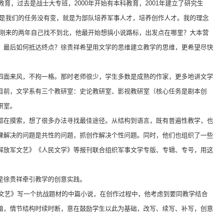
教育，过去是战士大专班，2000年开始有本科教育，2001年建立了研究生
但是我们的任务没有变，就是为部队培养军事人才，培养创作人才。我的理念
，刚来的两年自己找不到北，他最开始想搞小说路标，出发点在哪里？大本营
？最后如何抵达终点？徐贵祥希望用文学的思维建立教学的思维，更希望尽快
四面来风，不拘一格。那时老师很少，学生多数是成熟的作家，更多地讲文学
目前，文学系有三个教研室：史论教研室、影视教研室（核心任务是剧本创
研室。
都在摸索，想了很多办法寻找最佳途径。从结构到语言，既有普遍性教学，也
课解决的问题是共性的问题，抓创作解决个性问题。同时，他们也组织了一些
解放军文艺》《人民文学》等报刊联合组织军事文学专版、专辑、专号，用这
是徐贵祥牵引教学的创意实践。
军文艺》写一个抗战题材的中篇小说，在创作过程中，他考虑到要同教学结合
暗，情节结构时续时断，意在鼓励学生以此为基础，改写、续写、补写，创意