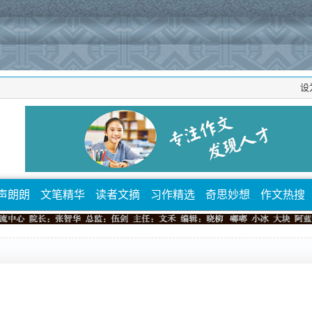
设
声朗朗
文笔精华
读者文摘
习作精选
奇思妙想
作文热搜