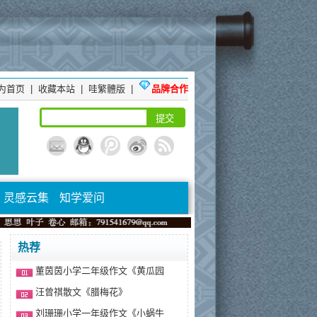
为首页
|
收藏本站
|
哇繁體版
|
品牌合作
灵感云集
知学爱问
热荐
董茵茵小学二年级作文《黄瓜园
汪曾祺散文《腊梅花》
刘珊珊小学一年级作文《小蜗牛