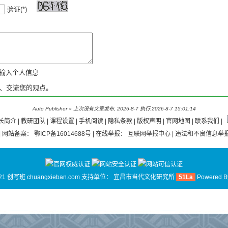
验证(*)
新输入个人信息
、交流您的观点。
Auto Publisher
○
上次没有文章发布, 2026-8-7 执行.2026-8-7 15:01:14
长简介
|
教研团队
|
课程设置 |
手机阅读
|
隐私条款
|
版权声明
|
官网地图
|
联系我们
|
| 网站备案：
鄂ICP备16014688号
| 在线举报：
互联网举报中心
| 违法和不良信息举报
21 创写班 chuangxieban.com 支持单位：
宜昌市当代文化研究所
51La
Powered 