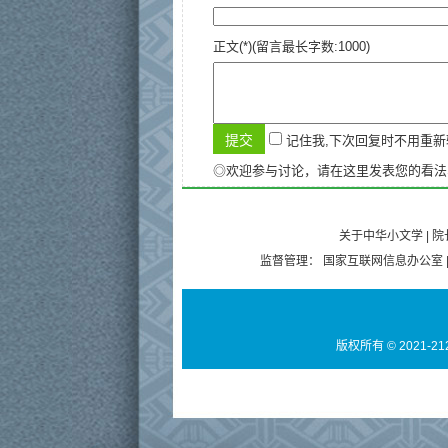
正文(*)(留言最长字数:1000)
记住我,下次回复时不用重
◎欢迎参与讨论，请在这里发表您的看法
关于中华小文学
|
院
监督管理：
国家互联网信息办公室
版权所有 © 2021-21