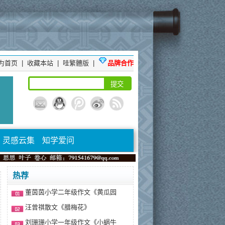
为首页
|
收藏本站
|
哇繁體版
|
品牌合作
灵感云集
知学爱问
热荐
董茵茵小学二年级作文《黄瓜园
汪曾祺散文《腊梅花》
刘珊珊小学一年级作文《小蜗牛