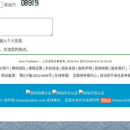
验证(*)
新输入个人信息
、交流您的观点。
Auto Publisher
○
上次没有文章发布, 2026-8-9 执行.2026-8-9 16:00:26
长简介
|
教研团队
|
课程设置 |
手机阅读
|
隐私条款
|
版权声明
|
官网地图
|
联系我们
|
| 网站备案：
鄂ICP备16014688号
| 在线举报：
互联网举报中心
| 违法和不良信息举报
21 创写班 chuangxieban.com 支持单位：
宜昌市当代文化研究所
51La
Powered 