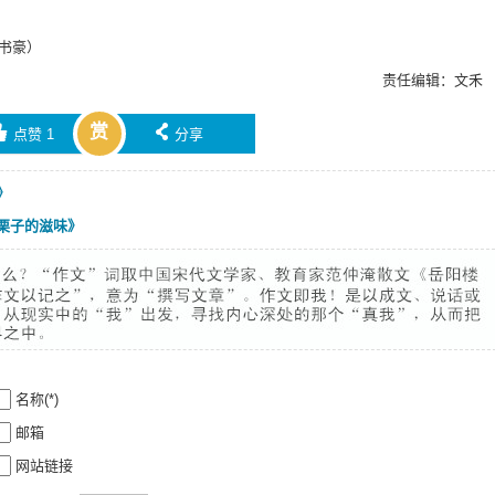
张书豪）
责任编辑：文禾
赏

󰄯
点赞
1
分享
》
栗子的滋味》
名称(*)
邮箱
网站链接