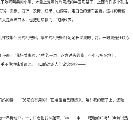
着担子吆喝叫卖的小贩，木盘上支着竹片弯成的半圆形架子，上面有许多小孔插
铁锅、案板、刀铲，及糖、红果、山药等，用白色的洁布盖着。这样的糖葫
不只是直流口水，也把思绪飘飞，飞回过去。
几棵枝繁叶茂的枇杷树，厚实的枇杷树叶足足长过我的手臂。一时我是多欢心
！来呀！”我扮着鬼脸，“啪”的一声，欢喜过头的我，不小心摔在地上，
双手不住地抹着眼泪。门口路过的人们议论纷纷——
妈妈的话——“哭是没有用的！”正准备自己爬起来，哇！我的腿子上，还破
着一串糖葫芦，一手忙着把我扶起来，“乖……乖……吃糖葫芦呀！”声音很熟