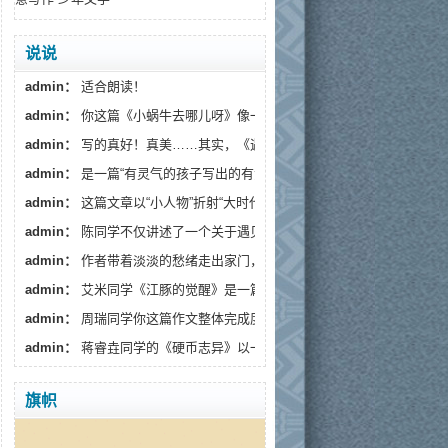
说说
admin：
适合朗读！
admin：
你这篇《小蜗牛去哪儿呀》像一阵温柔的春风，读...
admin：
写的真好！真美……其实，《遇见》藏着一个更深的...
admin：
是一篇“有灵气的孩子写出的有温度的文章”。
admin：
这篇文章以“小人物”折射“大时代”，通过生活化...
admin：
陈同学不仅讲述了一个关于遇见流浪狗的故事...
admin：
作者带着淡淡的愁绪走出家门，趁着月色出来散...
admin：
艾米同学《江豚的觉醒》是一篇情感细腻、寓意深...
admin：
周瑞同学你这篇作文整体完成度较高，情感真挚...
admin：
蒋睿垚同学的《硬币志异》以一枚假币的奇幻旅...
旗帜