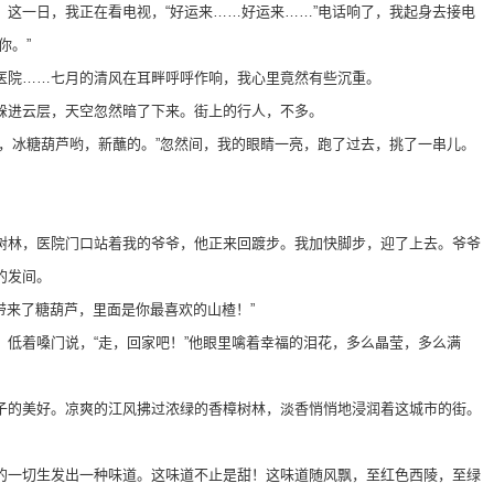
。这一日，我正在看电视，“好运来……好运来……”电话响了，我起身去接电
你。”
医院……七月的清风在耳畔呼呼作响，我心里竟然有些沉重。
躲进云层，天空忽然暗了下来。街上的行人，不多。
唉，冰糖葫芦哟，新蘸的。”忽然间，我的眼睛一亮，跑了过去，挑了一串儿。
树林，医院门口站着我的爷爷，他正来回踱步。我加快脚步，迎了上去。爷爷
的发间。
你带来了糖葫芦，里面是你最喜欢的山楂！”
，低着嗓门说，“走，回家吧！”他眼里噙着幸福的泪花，多么晶莹，多么满
子的美好。凉爽的江风拂过浓绿的香樟树林，淡香悄悄地浸润着这城市的街。
的一切生发出一种味道。这味道不止是甜！这味道随风飘，至红色西陵，至绿