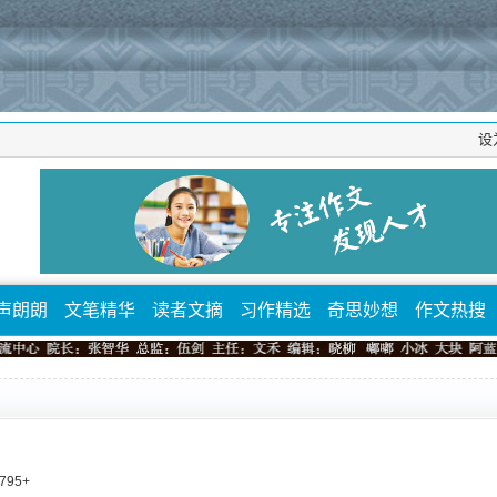
设
声朗朗
文笔精华
读者文摘
习作精选
奇思妙想
作文热搜
795
+