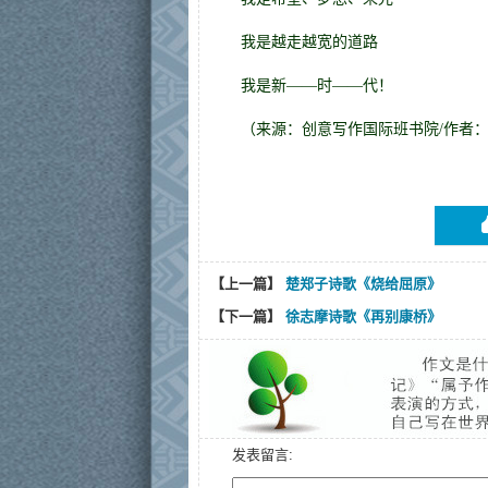
我是越走越宽的道路
我是新——时——代！
（来源：创意写作
国际
班书院/作者

【上一篇】
楚郑子诗歌《烧给屈原》
【下一篇】
徐志摩诗歌《再别康桥》
发表留言: