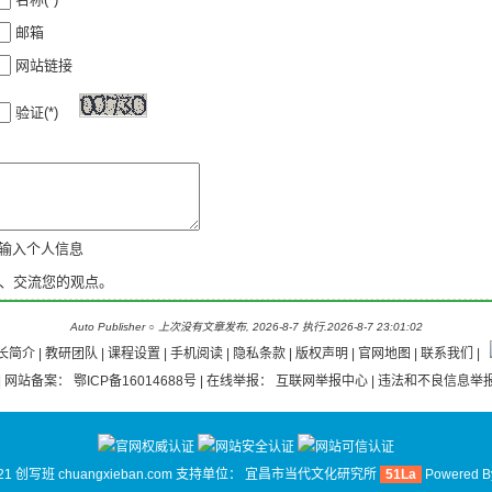
邮箱
网站链接
验证(*)
新输入个人信息
、交流您的观点。
Auto Publisher
○
上次没有文章发布, 2026-8-7 执行.2026-8-7 23:01:02
长简介
|
教研团队
|
课程设置 |
手机阅读
|
隐私条款
|
版权声明
|
官网地图
|
联系我们
|
| 网站备案：
鄂ICP备16014688号
| 在线举报：
互联网举报中心
| 违法和不良信息举报
21 创写班 chuangxieban.com 支持单位：
宜昌市当代文化研究所
51La
Powered 