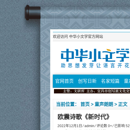
欢迎访问
中华小文学官方网站
官网首页
创写日新
名家短篇
童
当前位置：
首页
>
童声朗朗
> 正文
欧震诗歌《新时代》
2022年12月1日 ⁄
admin
⁄ 评论数 0+ ⁄ 已影响
52