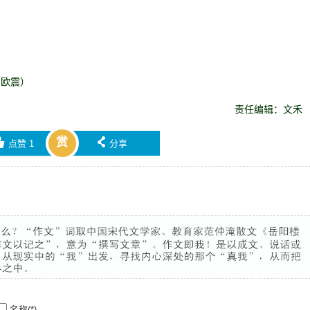
：欧震）
责任编辑：文禾
赏

󰄯
点赞
1
分享
名称(*)