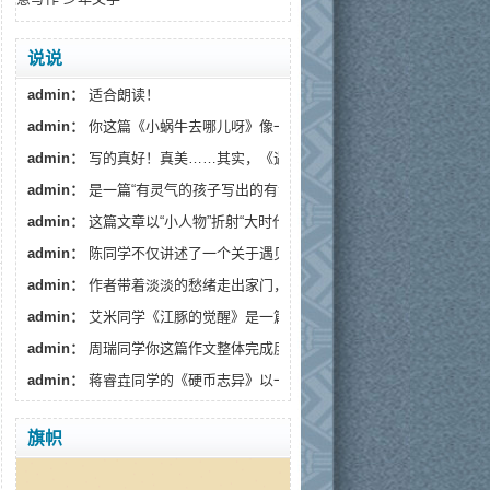
说说
admin：
适合朗读！
admin：
你这篇《小蜗牛去哪儿呀》像一阵温柔的春风，读...
admin：
写的真好！真美……其实，《遇见》藏着一个更深的...
admin：
是一篇“有灵气的孩子写出的有温度的文章”。
admin：
这篇文章以“小人物”折射“大时代”，通过生活化...
admin：
陈同学不仅讲述了一个关于遇见流浪狗的故事...
admin：
作者带着淡淡的愁绪走出家门，趁着月色出来散...
admin：
艾米同学《江豚的觉醒》是一篇情感细腻、寓意深...
admin：
周瑞同学你这篇作文整体完成度较高，情感真挚...
admin：
蒋睿垚同学的《硬币志异》以一枚假币的奇幻旅...
旗帜