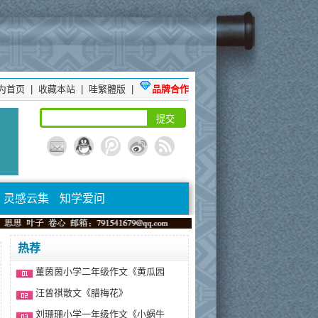
为首页
|
收藏本站
|
哇繁體版
|
品牌合作
灵感云集
知学爱问
热荐
董茵茵小学二年级作文《黄瓜园
汪曾祺散文《腊梅花》
刘珊珊小学一年级作文《小蜗牛