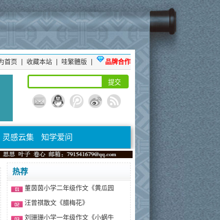
为首页
|
收藏本站
|
哇繁體版
|
品牌合作
灵感云集
知学爱问
热荐
董茵茵小学二年级作文《黄瓜园
汪曾祺散文《腊梅花》
刘珊珊小学一年级作文《小蜗牛