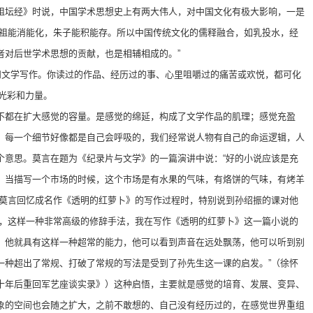
祖坛经》时说，中国学术思想史上有两大伟人，对中国文化有极大影响，一是
六祖能消能化，朱子能积能存。所以中国传统文化的儒释融合，如乳投水，经
者对后世学术思想的贡献，也是相辅相成的。”
读和文学写作。你读过的作品、经历过的事、心里咀嚼过的痛苦或欢悦，都可化
有光彩和力量。
不都在扩大感觉的容量。是感觉的绵延，构成了文学作品的肌理；感觉充盈
、每一个细节好像都是自己会呼吸的，我们经常说人物有自己的命运逻辑，人
个意思。莫言在题为《纪录片与文学》的一篇演讲中说：“好的小说应该是充
。当描写一个市场的时候，这个市场是有水果的气味，有烙饼的气味，有烤羊
”莫言回忆成名作《透明的红萝卜》的写作过程时，特别说到孙绍振的课对他
象，这样一种非常高级的修辞手法，我在写作《透明的红萝卜》这一篇小说的
，他就具有这样一种超常的能力，他可以看到声音在远处飘荡，他可以听到别
一种超出了常规、打破了常规的写法是受到了孙先生这一课的启发。”（徐怀
十年后重回军艺座谈实录》）这种启悟，主要就是感觉的培育、发展、变异、
象的空间也会随之扩大，之前不敢想的、自己没有经历过的，在感觉世界重组