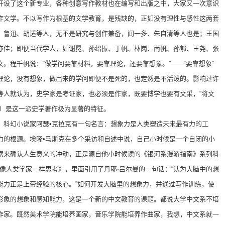
开设了这个新专业，各种创意写作教材也在编写和出版之中，大家又一次意识
作文学。不以写作为根基的文学教育，是残缺的，正如没有理性与感性这两套
。鲁迅、胡适等人，无不是研究与创作兼备，闻一多、朱自清等人也是；王国
亦佳；即便当代学人，如谢冕、孙绍振、丁帆、林岗、南帆、孙郁、王尧、张
。程千帆说：“做学问要靠材料，要靠理论，还要靠想象。”——“要靠想象”
理论，没有想象，做岀来的学问即便不是死的，也定然是不活泼的。影响过许
等人就认为，史学家是考证家，也必须是作家，既要博学也要有文采，“将文
特）是这一派史学著作极为显著的特征。
。科幻小说家阿瑟•克拉克有一句名言：想象力是人类塑造未来最有力的工
力的根源。埃隆•马斯克在多个采访和自述中说，自己小时候是一个自闭的小
索来确认人生意义的冲动，正是源自他小时候读的《银河系漫游指南》系列科
像人类学家一样思考》，里面引用了丹耶·吕尔曼的一句话：“认为大脑中的想
能力正是上帝经验的核心。”如何开发大脑里的想象力，并通过写作训练，使
形象的想象和感知能力，这是一个新的中文教育的课题。都说大学中文系不培
作家。既然美术学院能培养画家，音乐学院能培养作曲家，我想，中文系就一