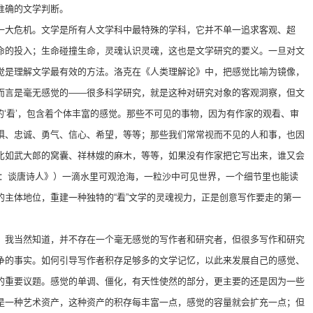
准确的文学判断。
一大危机。文学是所有人文学科中最特殊的学科，它并不单一追求客观、超
命的投入；生命碰撞生命，灵魂认识灵魂，这也是文学研究的要义。一旦对文
觉是理解文学最有效的方法。洛克在《人类理解论》中，把感觉比喻为镜像，
而言是毫无感觉的——很多科学研究，就是这种对研究对象的客观洞察，但文
学的‘看’，包含着个体丰富的感觉。那些不可见的事物，因为有作家的观看、审
惧、忠诚、勇气、信心、希望，等等；那些我们常常视而不见的人和事，也因
比如武大郎的窝囊、祥林嫂的麻木，等等，如果没有作家把它写出来，谁又会
悟：谈唐诗人》）一滴水里可观沧海，一粒沙中可见世界，一个细节里也能读
的主体地位，重建一种独特的“看”文学的灵魂视力，正是创意写作要走的第一
。我当然知道，并不存在一个毫无感觉的写作者和研究者，但很多写作和研究
争的事实。如何引导写作者积存足够多的文学记忆，以此来发展自己的感觉、
的重要议题。感觉的单调、僵化，有天性使然的部分，更主要的还是因为一些
是一种艺术资产，这种资产的积存每丰富一点，感觉的容量就会扩充一点；但