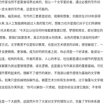
的作家当然不是靠谁培养出来的，但让一个文学爱好者，通过必要的写作训
一定水准的写作者，这是完全可能的。
象。福克纳说，写作的三要素是经验、观察和想象；刘慈欣在2018年获得
在未来,当人工智能拥有超过人类的智力时，想象力也许是我们对于它们所拥有
·托夫勒也说：“今天比以往任何时候都更需要幻想、梦想和预言，即对潜在的
的想象，那我们就要思考，真正的创意从何而来，出色的想象力该如何培养？
育方式。文学教育不仅是知识教育，也是对艺术感觉的训练；感觉敏锐了，一
才会更精微、更准确。成为好的研究者之前，你必须是一个好读者，能读出一
勾连，结构的布局，作者的意旨，人心的考证，往往都是通过对细节的塑造完
家都要为其设置情理逻辑、语言逻辑，这是建立写作真实感的重要基础。可任
细节累积起来的。理解不了细节的美妙，不强调以细节感悟为基础的文学教
系。如果只是机械地拆解作品，搁置艺术分析和生命体悟，过于偏重与文学相
就会如伍尔芙所说：“你可以解剖一只青蛙，但是你却没法使它跳跃；不幸得
化是一个大趋势，这固然升华了大家对文学的理性认识，完备了学科体系建