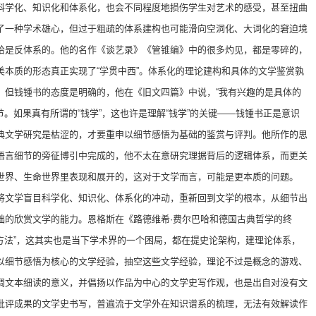
科学化、知识化和体系化，也会不同程度地损伤学生对艺术的感受，甚至扭曲
了一种学术雄心，但过于粗疏的体系建构也可能滑向空洞化、大词化的窘迫境
恰是反体系的。他的名作《谈艺录》《管锥编》中的很多灼见，都是零碎的，
美本质的形态真正实现了“学贯中西”。体系化的理论建构和具体的文学鉴赏孰
，但钱锺书的态度是明确的，他在《旧文四篇》中说，“我有兴趣的是具体的
节。如果真有所谓的“钱学”，这也许是理解“钱学”的关键——钱锺书正是意识
典文学研究是枯涩的，才要重申以细节感悟为基础的鉴赏与评判。他所作的思
语言细节的旁征博引中完成的，他不太在意研究理据背后的逻辑体系，而更关
世界、生命世界里表现和展开的，这对于文学而言，可能是更本质的问题。
将文学盲目科学化、知识化、体系化的冲动，重新回到文学的根本，从细节出
础的欣赏文学的能力。恩格斯在《路德维希·费尔巴哈和德国古典哲学的终
“方法”，这其实也是当下学术界的一个困局，都在提史论架构，建理论体系，
以细节感悟为核心的文学经验，抽空这些文学经验，理论不过是概念的游戏、
调文本细读的意义，并倡扬以作品为中心的文学史写作观，也是出自对没有文
批评成果的文学史书写，普遍流于文学外在知识谱系的梳理，无法有效解读作