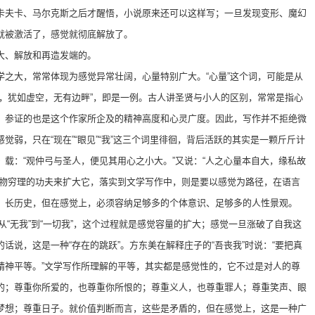
卡夫卡、马尔克斯之后才醒悟，小说原来还可以这样写；一旦发现变形、魔幻
就被激活了，感觉就彻底解放了。
大、解放和再造发端的。
学之大，常常体现为感觉异常壮阔，心量特别广大。“心量”这个词，可能是从
大，犹如虚空，无有边畔”，即是一例。古人讲圣贤与小人的区别，常常是指心
，参证的也是这个作家所企及的精神高度和心灵广度。因此，写作并不拒绝微
觉弱，只在“现在”“眼见”“我”这三个词里徘徊，背后活跃的其实是一颗斤斤计
载：“观仲弓与圣人，便见其用心之小大。”又说：“人之心量本自大，缘私故
格物穷理的功夫来扩大它，落实到文学写作中，则是要以感觉为路径，在语言
、长历史，但在感觉上，必须容纳足够多的个体意识、足够多的人性景观。
又从“无我”到“一切我”，这个过程就是感觉容量的扩大；感觉一旦涨破了自我这
话说，这是一种“存在的跳跃”。方东美在解释庄子的“吾丧我”时说：“要把真
精神平等。”文学写作所理解的平等，其实都是感觉性的，它不过是对人的尊
的；尊重你所爱的，也尊重你所恨的；尊重义人，也尊重罪人；尊重笑声、眼
梦想；尊重日子。就价值判断而言，这些是矛盾的，但在感觉上，这是一种广