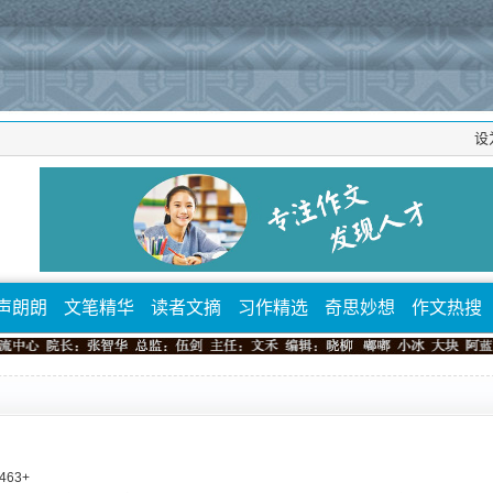
设
声朗朗
文笔精华
读者文摘
习作精选
奇思妙想
作文热搜
463
+