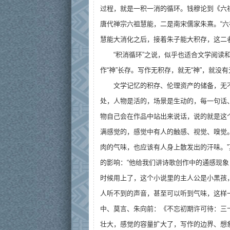
过程，就是一积一消的循环。钱穆论到《六
唐代禅宗六祖慧能，二是南宋儒家朱熹。“
慧能大消化之后，接着朱子能大积存，这二
“积消循环”之说，似乎也适合文学阅
作“神”长存。写作无积存，就无“神”，就没
文学记忆的积存、伦理资产的储备，无
处，人物是活的，场景是生动的，每一句话
物自己会在作品中站出来说话，说的就是这
满感觉的，感觉中有人的触感、视觉、嗅觉
肉的气味，也应该有人身上散发出的汗味。
的影响：“他给我们讲诗歌创作中的通感现
时候用上了，这个小说里的主人公是小黑孩
人听不到的声音，甚至可以听到气味，这样
中、莫言、朱向前：《不忘初期许可待：三
壮大，感觉的容量扩大了，写作的边界、想