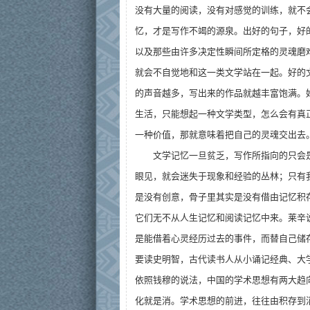
没有大量的阅读，没有对感觉的训练，就不
忆，才是写作不竭的源泉。出好的句子，好
以及那些由许多决定性瞬间所定格的灵魂磨
就会不自觉地和这一类文学站在一起。好的
的声音越多，写出来的作品就越丰富饱满。
生活，只能想起一种文学类型，怎么会有真
一种价值，那就意味着把自己的灵魂交出去
文学记忆一旦贫乏，写作所指向的只会
眼见，就会迷失于现象和经验的丛林；只有
是没有创意，骨子里其实是没有借由记忆积
它们无不从人生记忆和阅读记忆中来。莱辛说
是能借着心灵经历过去的事件，而替自己储
要读史明智，古代读书人从小诵记经典、大
依照钱穆的说法，中国的学术思想有两大趋
化就是消。学术思想的前进，往往由积存到