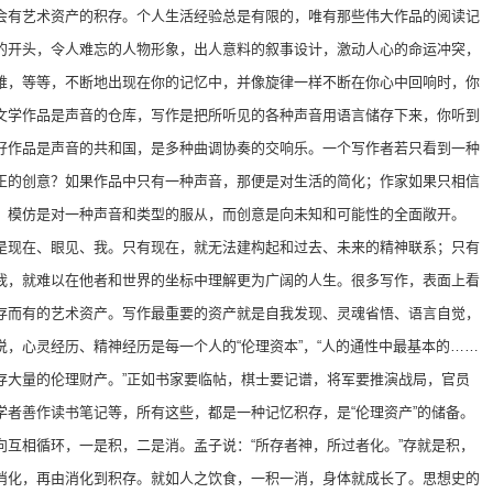
会有艺术资产的积存。个人生活经验总是有限的，唯有那些伟大作品的阅读记
的开头，令人难忘的人物形象，出人意料的叙事设计，激动人心的命运冲突，
难，等等，不断地出现在你的记忆中，并像旋律一样不断在你心中回响时，你
文学作品是声音的仓库，写作是把所听见的各种声音用语言储存下来，你听到
好作品是声音的共和国，是多种曲调协奏的交响乐。一个写作者若只看到一种
正的创意？如果作品中只有一种声音，那便是对生活的简化；作家如果只相信
。模仿是对一种声音和类型的服从，而创意是向未知和可能性的全面敞开。
是现在、眼见、我。只有现在，就无法建构起和过去、未来的精神联系；只有
我，就难以在他者和世界的坐标中理解更为广阔的人生。很多写作，表面上看
存而有的艺术资产。写作最重要的资产就是自我发现、灵魂省悟、语言自觉，
，心灵经历、精神经历是每一个人的“伦理资本”，“人的通性中最基本的……
存大量的伦理财产。”正如书家要临帖，棋士要记谱，将军要推演战局，官员
学者善作读书笔记等，所有这些，都是一种记忆积存，是“伦理资产”的储备。
向互相循环，一是积，二是消。孟子说：“所存者神，所过者化。”存就是积，
消化，再由消化到积存。就如人之饮食，一积一消，身体就成长了。思想史的