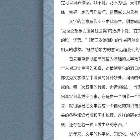
定可以培养作家。非不能，乃不为也。天才
练，掌握一定的写作技巧，进而成长为具有
大学的创意写作专业由此而生。创意即想
“克拉克想象力服务社会奖”的致辞中说：“
的唯一优势。”《第三次浪潮》的作者阿尔文
明天的想象。”既然想象力的意义远超我们
首先要重建以细节感悟为基础的文学教
个人对现实生活的观察，对情绪变化的洞见
部优秀文学作品中潜藏的各种妙处；词语的
成的。每一次叙事的转折、命运的推进，作
何真实都非凭空而来，它是由一个细节一个
育，就很容易把文学变成一个僵化的知识谱
关的各种知识考辨和历史梳理，这样的研究
很，还存在着一种叫做生命的东西。”
近年来，文学的科学化、知识化、体系