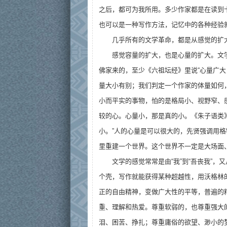
之后，都可为我所用。多少作家都是在读到
也可以是一种写作方法，记忆中的各种经验
几乎所有的文学革命，都是从感觉的扩
感觉容量的扩大，也是心量的扩大。文
佛家来的，至少《六祖坛经》里说“心量广
量大小有别；我们判定一个作家的体量如何
小而平实的事物，怕的是格局小、视野窄、感
较的心。心量小，那是真的小。《朱子语类》
小。”人的心量是可以很大的，先贤强调用
里重建一个世界。这个世界不一定是大场面
文学的感觉常常是由“我”到“吾丧我”，
个壳，写作就能获得某种超越性，用沃格林的
正的自由精神，变做广大性的平等，普遍的
重、理解和热爱。尊重软弱的，也尊重强大
泪、困苦、挣扎；尊重庸俗的欲望、渺小的