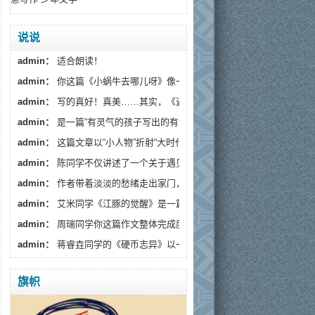
说说
admin：
适合朗读！
admin：
你这篇《小蜗牛去哪儿呀》像一阵温柔的春风，读...
admin：
写的真好！真美……其实，《遇见》藏着一个更深的...
admin：
是一篇“有灵气的孩子写出的有温度的文章”。
admin：
这篇文章以“小人物”折射“大时代”，通过生活化...
admin：
陈同学不仅讲述了一个关于遇见流浪狗的故事...
admin：
作者带着淡淡的愁绪走出家门，趁着月色出来散...
admin：
艾米同学《江豚的觉醒》是一篇情感细腻、寓意深...
admin：
周瑞同学你这篇作文整体完成度较高，情感真挚...
admin：
蒋睿垚同学的《硬币志异》以一枚假币的奇幻旅...
旗帜