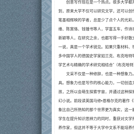
创意写作现在是一个热点。很多大学都
到，原来大学不仅可以研究文学，还可以创
笔墨相辉映的学者，总是少了点个人的光彩
维、陈寅恪、钱锺书等人，学富五车，作诗
新颖等人，在研究之余，也都写得一手好散文
一说，真是一个学术锐见。如果只重材料、
多中国学人的德国史学家如兰克、布克哈特
学艺术与精确的学术研究相结合”（布克哈
文采不仅是一种修辞，也是一种想象力
具。想象力也是写作的核心能力，一切创造
孩，之所以会萌生探索宇宙，并通过这种探
幻小说。前段读英国马修•恩格尔克的著作《
象比自己所熟知的那个世界更为真实，这一
学生在提升知识思辨力的同时，重获对文学
养作家，但这并不等于大学中文系不能培养