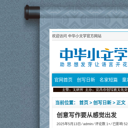
欢迎访问
中华小文学官方网站
官网首页
创写日新
名家短篇
童
当前位置：
首页
>
创写日新
> 正文
创意写作要从感觉出发
2025年5月13日 ⁄
admin
⁄ 评论数 1+ ⁄ 已影响
52