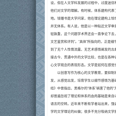
设，但在人文学科发展的过程中，过度迷信
他们对文学的理解。有时候，体系建构代表
地。钱锺书是大学问家，他在理论建构上恰
并无体系。有人说，他是以一种贴近文学审
轻孰重，这个问题学术界还会一直争论下去
文艺鉴赏和评判”。“具体”所指向的，正是细
到了无个人性情流露，无艺术感悟阐发的古
接古今、贯通中外的文学比较，也是在各种
心文学观念的表现形态。文学是如何在感觉
以创意写作为核心的文学教育，要抑制
发，从感觉出发，培育学生以细节感悟为基
结》中曾指出，黑格尔的“体系”祸害了他的
却普遍忽视了理论和体系的血肉基础是来自
语言的空转。近年来不断有学者站出来，强
学的文学理论的纠偏；很多不充分吸纳文学