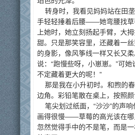
珀色的光泽。
转身时，我看见妈妈站在田垄
手轻轻捶着后腰——她弯腰找草
上她时，她立刻扬起手臂，大拇
甜。只是那笑容里，还藏着一丝
的身影，像风筝线一样又长又柔
说：“跑慢些呀，小崽崽。”可她
不定藏着更大的呢！”
那是我在小升初时。和煦的春
边角。彩铅笔散在桌上，按照颜
笔尖划过纸面，“沙沙”的声
画得很慢——草莓的高光该在哪
忽然觉得手中的不是笔，而是一