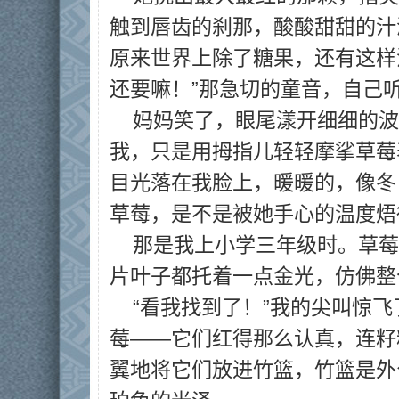
触到唇齿的刹那，酸酸甜甜的汁
原来世界上除了糖果，还有这样
还要嘛！”那急切的童音，自己
妈妈笑了，眼尾漾开细细的波
我，只是用拇指儿轻轻摩挲草莓
目光落在我脸上，暖暖的，像冬
草莓，是不是被她手心的温度焐
那是我上小学三年级时。草莓
片叶子都托着一点金光，仿佛整
“看我找到了！”我的尖叫惊
莓——它们红得那么认真，连籽
翼地将它们放进竹篮，竹篮是外