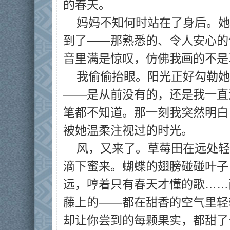
的春天。
妈妈不知何时站在了身后。她
到了——那熟悉的、令人安心的
音里满是惊叹，仿佛我画的不是
我偷偷抬眼。阳光正好勾勒她
——是从前没有的，还是我一直
笔都不知道。那一刻我突然明白
被她温柔注视过的时光。
风，又来了。草莓田在远处轻
滴下蜜来。蝴蝶的翅膀碰碰叶子
远，哼着只有春天才懂的歌……
藤上的——都在甜香的空气里轻
却让你尝到的每颗果实，都甜了