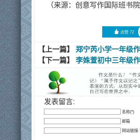
（来源：创意写作国际班书院
󰄼
点赞
72
【上一篇】
郑宁芮小学一年级
【下一篇】
李姝萱初中三年级
发表留言:
名称(*)
邮箱
网站链接