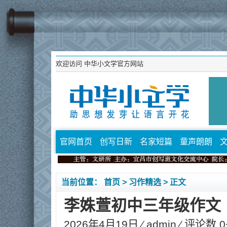
欢迎访问
中华小文学官方网站
官网首页
创写日新
名家短篇
童声朗朗
当前位置：
首页
>
习作精选
> 正文
李姝萱初中三年级作文
2026年4月19日 ⁄
admin
⁄ 评论数 0