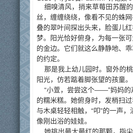
细嗅清风，捎来草莓田苏醒的
丝，缠缠绕绕，像看不见的蛛网
叠的翠叶间探出头来，脸蛋儿红
梦。阳光恰好俯身，为每一张可
的金边。它们就这么静静地、乖
的约定。
那是我上幼儿园时。窗外的桃
阳光，仿若踮着脚张望的孩童。
“小萱，尝尝这个——”妈妈
的糯米糕。她俯身时，发梢扫过
与木桌轻轻相触，“叩”的一声
像刚出浴的娃娃。
她挑出最大最红的那颗，指尖