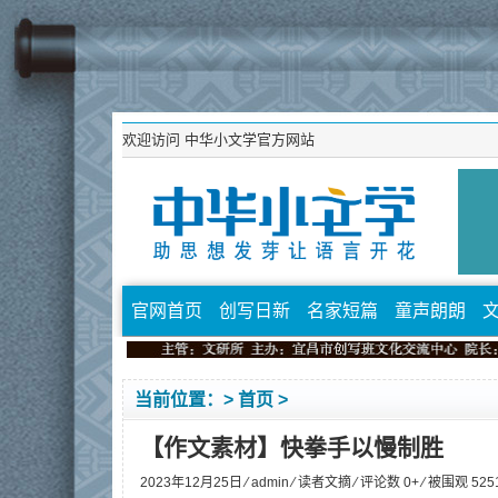
欢迎访问
中华小文学官方网站
官网首页
创写日新
名家短篇
童声朗朗
当前位置：>
首页
>
【作文素材】快拳手以慢制胜
2023年12月25日 ⁄
admin
⁄
读者文摘
⁄ 评论数 0+ ⁄ 被围观
525