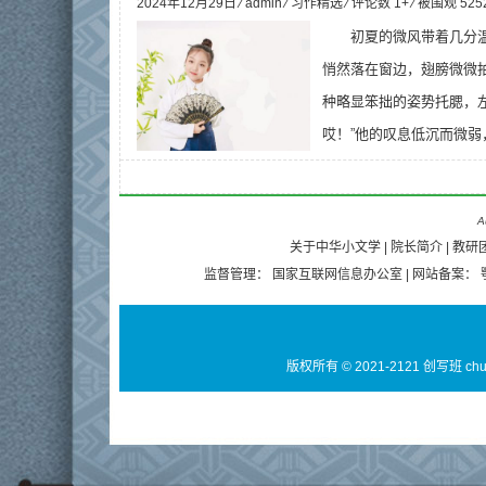
2024年12月29日 ⁄
admin
⁄
习作精选
⁄ 评论数 1+ ⁄ 被围观
525
初夏的微风带着几分
悄然落在窗边，翅膀微微
种略显笨拙的姿势托腮，
哎！”他的叹息低沉而微弱
A
关于中华小文学
|
院长简介
|
教研
监督管理：
国家互联网信息办公室
| 网站备案：
版权所有 © 2021-2121 创写班 ch