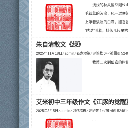
浅浅的秋风悄然翻过
毛茸茸的波浪，风一过便
上浮着淡淡的白霜，甜香
“咕咕”叫着，抖落几片早
朱自清散文《绿》
2025年11月18日 ⁄
admin
⁄
名家短篇
⁄ 评论数 0+ ⁄ 被围观
524
我第二次到仙岩的时候
艾米初中三年级作文《江豚的觉醒
2025年3月5日 ⁄
admin
⁄
习作精选
⁄ 评论数 1+ ⁄ 被围观
52481
...